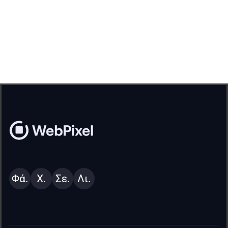
Φά.
Χ.
Σε.
Λι.