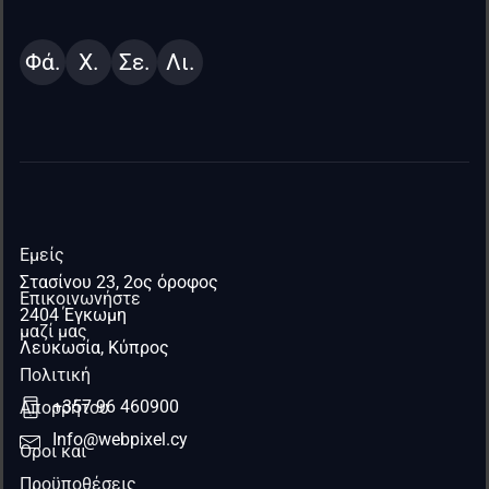
Φά.
Χ.
Σε.
Λι.
Εμείς
Στασίνου 23, 2ος όροφος
Επικοινωνήστε
2404 Έγκωμη
μαζί μας
Λευκωσία, Κύπρος
Πολιτική
+357 96 460900
Απορρήτου
Info@webpixel.cy
Όροι και
Προϋποθέσεις