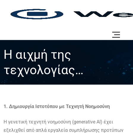
Η αιχμή της
τεχνολογίας
δημιουργίας
ιστοσελίδων το 2025
1. Δημιουργία Ιστοτόπου με Τεχνητή Νοημοσύνη
Η γενετική τεχνητή νοημοσύνη (generative AI) έχει
εξελιχθεί από απλά εργαλεία συμπλήρωσης προτύπων