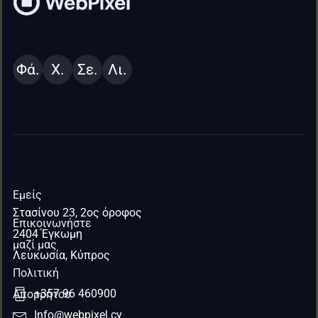
Φά.
Χ.
Σε.
Λι.
Εμείς
Στασίνου 23, 2ος όροφος
Επικοινωνήστε
2404 Έγκωμη
μαζί μας
Λευκωσία, Κύπρος
Πολιτική
+357 96 460900
Απορρήτου
Info@webpixel.cy